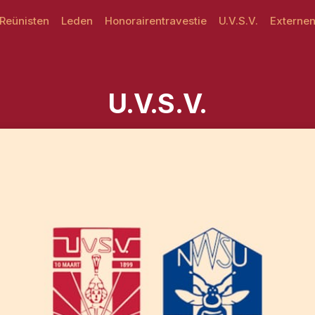
Reünisten
Leden
Honorairentravestie
U.V.S.V.
Externe
U.V.S.V.